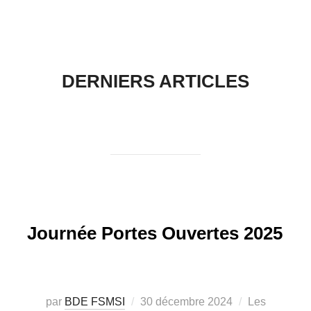
contenu
DERNIERS ARTICLES
Journée Portes Ouvertes 2025
Publié
par
BDE FSMSI
30 décembre 2024
Les